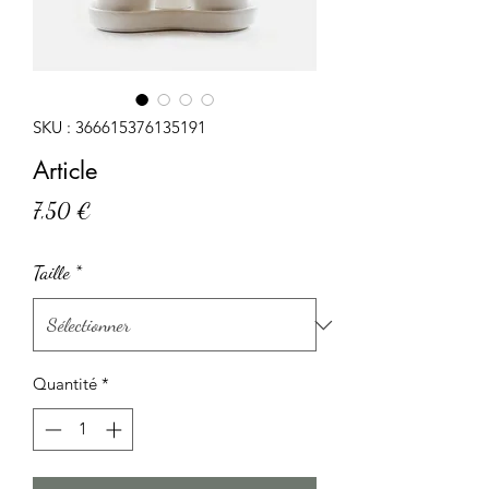
SKU : 366615376135191
Article
Prix
7,50 €
Taille
*
Quantité
*