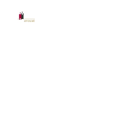
CABINET D'AVOCAT RAFFAILL
Accueil
Secteurs d'activité
Immobilier
À propos