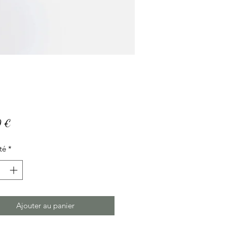
Prix
0 €
té
*
Ajouter au panier