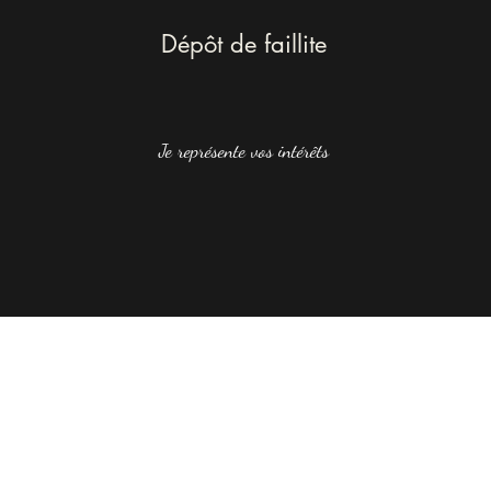
Dépôt de faillite
Je représente vos intérêts
05 56 03 52 29
©2023 par CABINET D'AVOCAT RAFFAILLAC