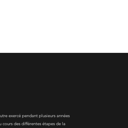
cat@gmail.com
05 56 03 52 29
tre exercé pendant plusieurs années
 cours des différentes étapes de la