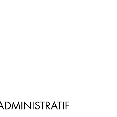
AC
raffaillac.avo
ADMINISTRATIF